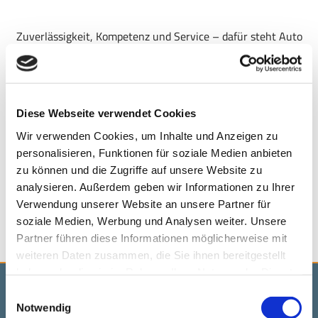
Zuverlässigkeit, Kompetenz und Service – dafür steht Auto
Jungbluth e.K. in Kempfeld.
Ob Sie tanken, Ihr Fahrzeug warten lassen oder einen Neu-
oder Gebrauchtwagen suchen: Bei uns finden Sie alles rund
Diese Webseite verwendet Cookies
ums Auto an einem Ort. Unsere BFT-Tankstelle sorgt für
Wir verwenden Cookies, um Inhalte und Anzeigen zu
Mobilität, die Werkstatt für Sicherheit und als anerkannter
personalisieren, Funktionen für soziale Medien anbieten
Prüfstützpunkt begleiten wir Sie zuverlässig durch HU und AU.
zu können und die Zugriffe auf unsere Website zu
Zusätzlich bieten wir professionellen Klima-Service und eine
analysieren. Außerdem geben wir Informationen zu Ihrer
persönliche Fahrzeugvermittlung.
Verwendung unserer Website an unsere Partner für
soziale Medien, Werbung und Analysen weiter. Unsere
Vertrauen Sie auf Erfahrung, Qualität und echte Kundennähe.
Partner führen diese Informationen möglicherweise mit
weiteren Daten zusammen, die Sie ihnen bereitgestellt
haben oder die sie im Rahmen Ihrer Nutzung der Dienste
Unser Leistungsangebot
gesammelt haben.
Einwilligungsauswahl
Notwendig